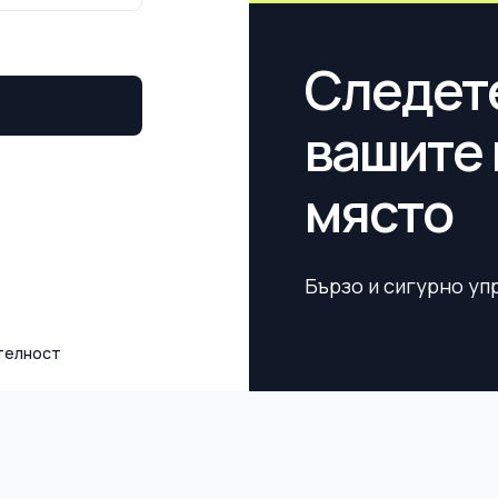
Следете
вашите 
място
Бързо и сигурно уп
телност